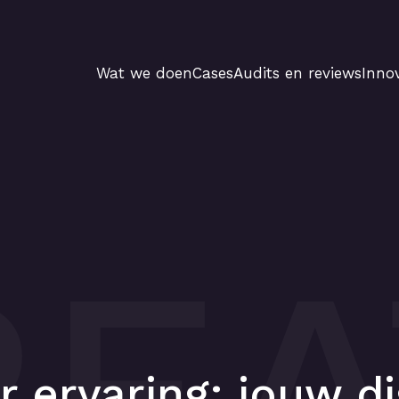
Wat we doen
Cases
Audits en reviews
Innov
REA
r ervaring: jouw d