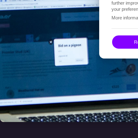
further impro
your preferen
More informa
Re