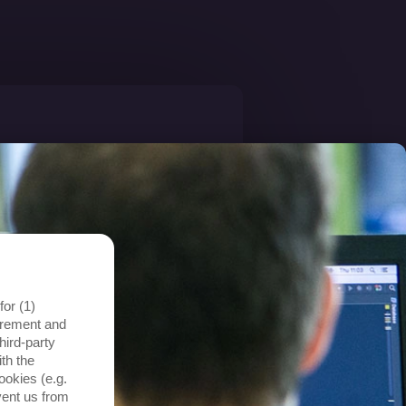
or (1)
surement and
hird-party
th the
ookies (e.g.
vent us from