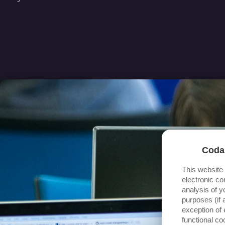
Coda
This website
electronic co
analysis of y
purposes (if 
exception of 
functional c