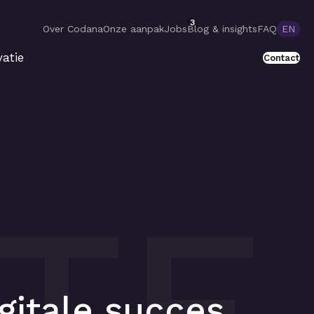
3
Over Codana
Onze aanpak
Jobs
Blog & insights
FAQ
EN
atie
Contact
TE
igitale succes