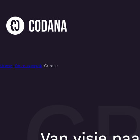
Home
-
Onze aanpak
-
Create
C
Van visie naa