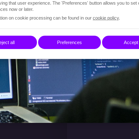
ving that user experience. The 'Preferences' button allows you to set
ces now or later.
tion on cookie processing can be found in our
cookie policy
.
ject all
Preferences
Accept 