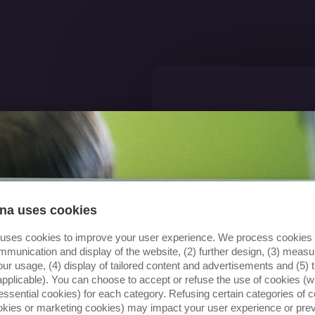
na uses cookies
 uses cookies to improve your user experience. We process cookies f
mmunication and display of the website, (2) further design, (3) mea
our usage, (4) display of tailored content and advertisements and (5) t
applicable). You can choose to accept or refuse the use of cookies (wi
essential cookies) for each category. Refusing certain categories of c
ookies or marketing cookies) may impact your user experience or pre