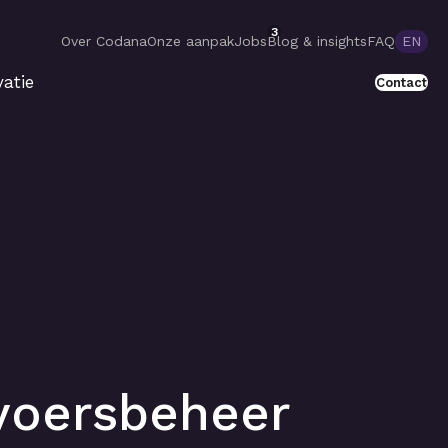
3
Over Codana
Onze aanpak
Jobs
Blog & insights
FAQ
EN
atie
Contact
rvoersbeheer