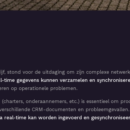
jf, stond voor de uitdaging om zijn complexe netwerk
al-time gegevens kunnen verzamelen en synchroniser
ren op operationele problemen.
harters, onderaannemers, etc.) is essentieel om produc
n verschillende CRM-documenten en probleemgevallen
ta real-time kan worden ingevoerd en gesynchronise