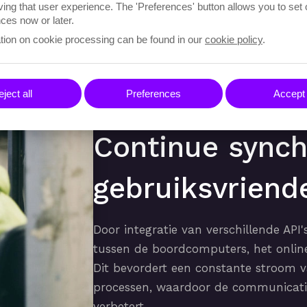
ving that user experience. The 'Preferences' button allows you to set
ces now or later.
tion on cookie processing can be found in our
cookie policy
.
ject all
Preferences
Accept 
Continue synch
gebruiksvriende
Door integratie van verschillende AP
tussen de boordcomputers, het onlin
Dit bevordert een constante stroom v
processen, waardoor de communicatie
verbetert.