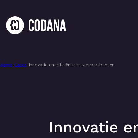
Home
-
Cases
-
Innovatie en efficiëntie in vervoersbeheer
Innovatie e