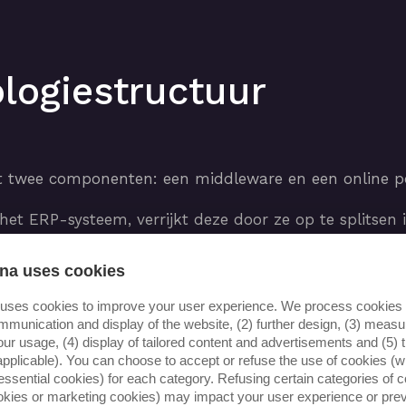
ologiestructuur
t twee componenten: een middleware en een online po
t ERP-systeem, verrijkt deze door ze op te splitsen in
s zoals temperatuur. Deze verrijkte gegevens worden 
 online portaal.
na uses cookies
 uses cookies to improve your user experience. We process cookies f
iksvriendelijke interface waar gebruikers gemakkelij
mmunication and display of the website, (2) further design, (3) mea
our usage, (4) display of tailored content and advertisements and (5) t
applicable). You can choose to accept or refuse the use of cookies (wi
essential cookies) for each category. Refusing certain categories of c
ookies or marketing cookies) may impact your user experience or pre