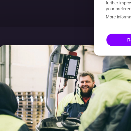
further impro
your preferen
More informa
Re