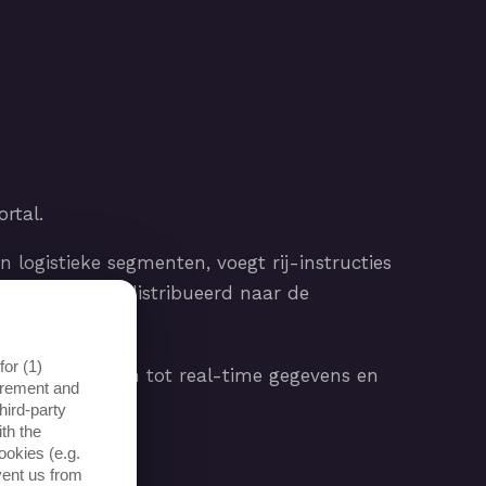
rtal.
 logistieke segmenten, voegt rij-instructies
nauwkeurig gedistribueerd naar de
or (1)
k toegang hebben tot real-time gegevens en
surement and
hird-party
th the
ookies (e.g.
vent us from