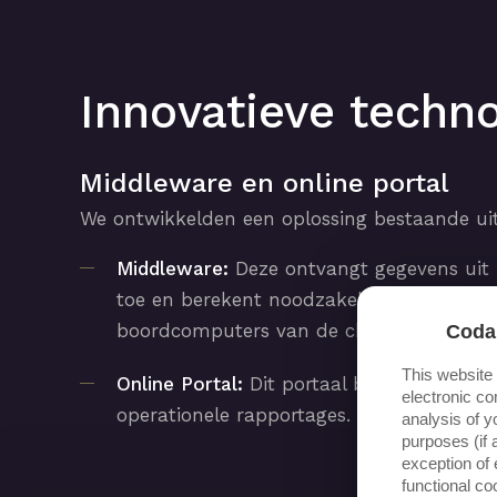
Innovatieve techn
Middleware en online portal
We ontwikkelden een oplossing bestaande ui
Middleware:
Deze ontvangt gegevens uit he
toe en berekent noodzakelijke parameter
boordcomputers van de chauffeurs en het
Coda
This website
Online Portal:
Dit portaal biedt een gebru
electronic co
operationele rapportages.
analysis of y
purposes (if 
exception of 
functional c