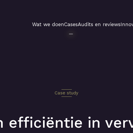
Wat we doen
Cases
Audits en reviews
Innov
Case study
n efficiëntie in ve