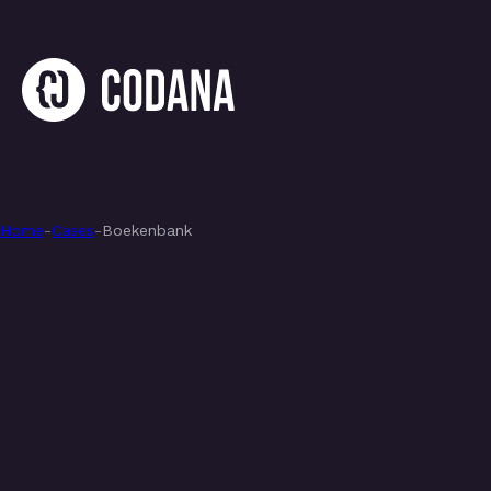
Home
-
Cases
-
Boekenbank