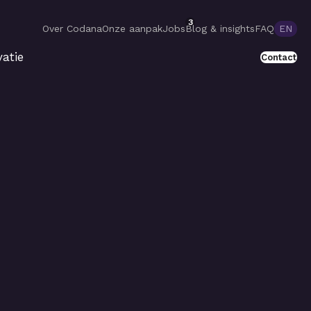
3
Over Codana
Onze aanpak
Jobs
Blog & insights
FAQ
EN
atie
Contact