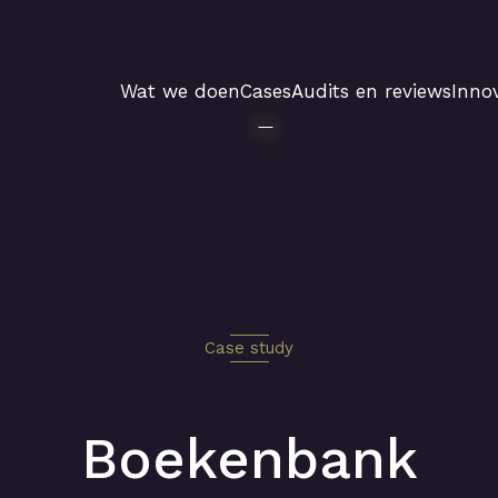
Wat we doen
Cases
Audits en reviews
Innov
Case study
Boekenbank