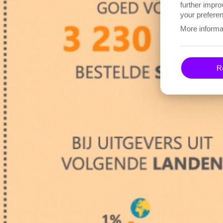
further impro
your preferen
More informa
Re