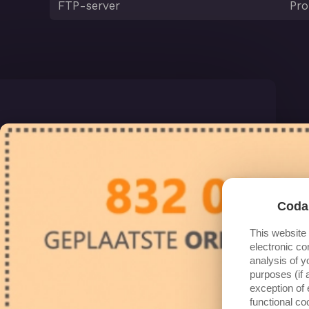
FTP-server
Pr
Coda
This website
electronic co
analysis of y
purposes (if 
exception of 
functional c