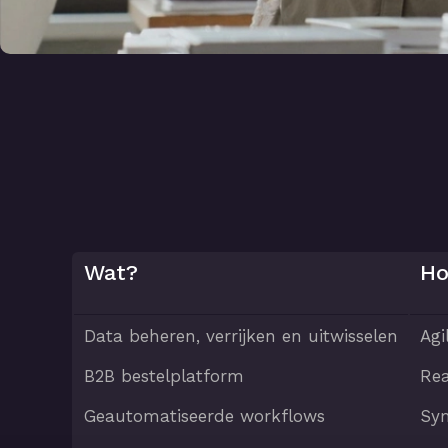
Wat?
Ho
Data beheren, verrijken en uitwisselen
Agi
B2B bestelplatform
Rea
Geautomatiseerde workflows
Sy