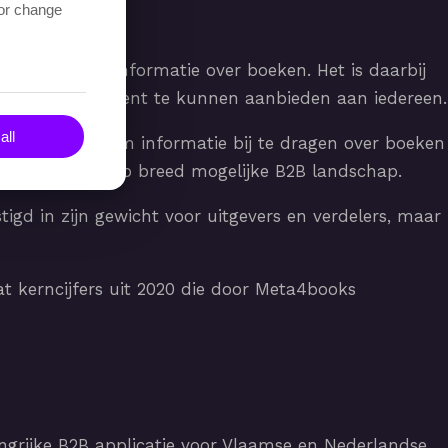
 or change
 aan courante informatie over boeken. Het is daarbij
date en consistent te kunnen aanbieden aan iedereen.
all
or iedereen om informatie bij te dragen over boeken
ieden naar een zo breed mogelijke B2B landschap.
igd in zijn gewicht voor uitgevers en verdelers, maar
at kerncijfers uit 2020 die door Meta4books
ngrijke B2B applicatie voor Vlaamse en Nederlandse