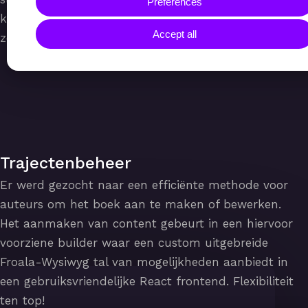
Preferences
kunnen ook per groep aan- of uitgezet worden om
Accept all
zo de leerstof per groep studenten te personaliseren.
Trajectenbeheer
Er werd gezocht naar een efficiënte methode voor
auteurs om het boek aan te maken of bewerken.
Het aanmaken van content gebeurt in een hiervoor
voorziene builder waar een custom uitgebreide
Froala-Wysiwyg tal van mogelijkheden aanbiedt in
een gebruiksvriendelijke React frontend. Flexibiliteit
ten top!