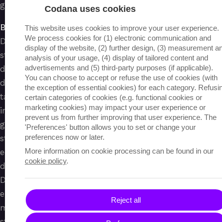
gemeenschapsonderwijs.
Codana uses cookies
Boekmodus:
This website uses cookies to improve your user experience.
We process cookies for (1) electronic communication and
De boekmodus biedt de digitale methodes aan voor
display of the website, (2) further design, (3) measurement a
studenten en leerkrachten. De functionaliteit van
analysis of your usage, (4) display of tailored content and
advertisements and (5) third-party purposes (if applicable).
deze modus wordt verder afgestemd op de rol van
You can choose to accept or refuse the use of cookies (with
de ingelogde gebruiker. Zo kunnen leerkrachten
the exception of essential cookies) for each category. Refusi
taken aanmaken, groepen beheren en aangepaste
certain categories of cookies (e.g. functional cookies or
marketing cookies) may impact your user experience or
inhoud creëren voor de noden van specifieke
prevent us from further improving that user experience. The
groepen. Ze kunnen de scores en progressie van hun
'Preferences' button allows you to set or change your
preferences now or later.
studenten ook opvolgen. Studenten krijgen dan weer
More information on cookie processing can be found in our
een overzicht van hun takenpakket en kunnen aan
cookie policy
.
de slag met de interactieve oefeningen.
De soms uitgebreide inhoudstafel werd overzichtelijk
en snel toegankelijk gemaakt. Op vraag kan deze ook
Reject all
met extra informatie over scores en progressie van
studenten verrijkt worden. Onderdelen van een boek