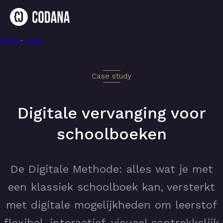
Home
-
Digitaal platform ter vervanging van schoolboeken
-
Cases
Case study
Digitale vervanging voor
schoolboeken
De Digitale Methode: alles wat je met
een klassiek schoolboek kan, versterkt
met digitale mogelijkheden om leerstof
flexibel, interactief, visueel aantrekkelijk