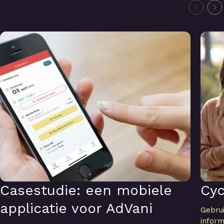
Casestudie: een mobiele applicatie voor AdVani
Cyclob
Casestudie: een mobiele
Cyc
applicatie voor AdVani
Gebru
infor