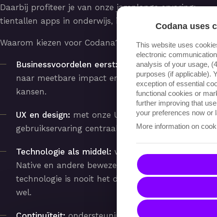
Daarbij profiteer je van onze jarenlange ervaring:
tientallen apps in onderwijs, industrie, logistiek en HR.
Codana uses c
Waarom kiezen voor Codana?
This website uses cookie
electronic communication 
Businessvoordelen eerst:
we vertalen jouw noden
analysis of your usage, (4
purposes (if applicable).
naar meetbare impact en nieuwe digitale
exception of essential coo
kansen.
functional cookies or ma
further improving that us
your preferences now or l
UX en design:
met onze UX Spark zetten we
More information on cook
gebruikservaring centraal.
Technologie als middel:
wij gebruiken React
Native en andere bewezen tools, maar
technologie is nooit het doel—businesswaarde
wel.
Continuïteit:
ondersteuning, updates en