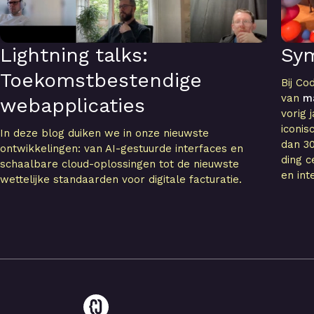
Lightning talks:
Sy
Toekomstbestendige
Bij Co
van
m
webapplicaties
vorig 
iconi
In deze blog duiken we in onze nieuwste
dan 30
ontwikkelingen: van AI-gestuurde interfaces en
ding c
schaalbare cloud-oplossingen tot de nieuwste
en int
wettelijke standaarden voor digitale facturatie.