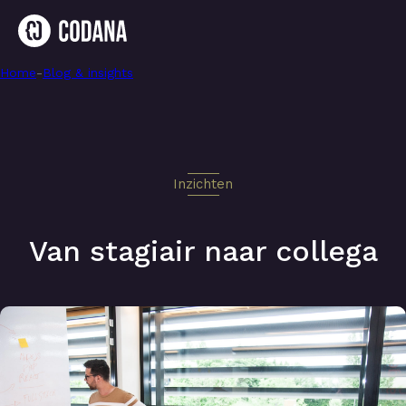
Home
-
Van stagiair naar collega
-
Blog & insights
Inzichten
Van stagiair naar collega