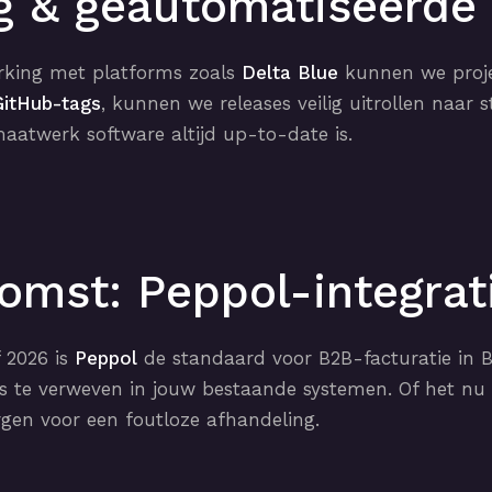
g & geautomatiseerde
erking met platforms zoals
Delta Blue
kunnen we proje
GitHub-tags
, kunnen we releases veilig uitrollen naar 
aatwerk software altijd up-to-date is.
omst: Peppol-integrat
f 2026 is
Peppol
de standaard voor B2B-facturatie in B
loos te verweven in jouw bestaande systemen. Of het
zorgen voor een foutloze afhandeling.