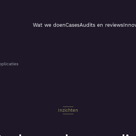
Wat we doen
Cases
Audits en reviews
Innov
plicaties
Inzichten