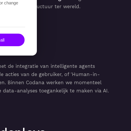
 or change
eilige infrastructuur ter wereld.
all
end
et de integratie van intelligente agents
 de acties van de gebruiker, of 'Human-in-
stigen. Binnen Codana werken we momenteel
 data-analyses toegankelijk te maken via AI.