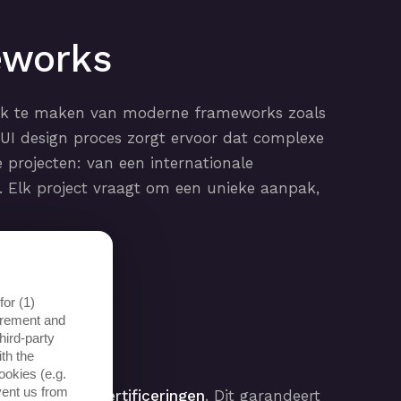
eworks
bruik te maken van moderne frameworks zoals
I design proces zorgt ervoor dat complexe
projecten: van een internationale
r. Elk project vraagt om een unieke aanpak,
or (1)
surement and
hird-party
th the
ookies (e.g.
vent us from
oogle Cloud-certificeringen
. Dit garandeert