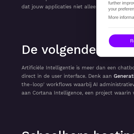
further impro
dat jouw applicaties niet alleen goed gebouw
your preferen
More informa
Re
De volgende stap: 
Artificiële Intelligentie is meer dan een chat
direct in de user interface. Denk aan
Generat
the-loop' workflows waarbij AI administrati
aan Cortana Intelligence, een project waari