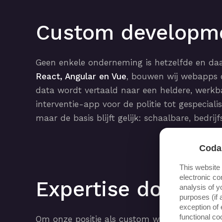
Custom developm
Geen enkele onderneming is hetzelfde en daa
React, Angular en Vue
, bouwen wij webapps 
data wordt vertaald naar een heldere, werkb
interventie-app voor de politie tot gespecia
maar de basis blijft gelijk: schaalbare, bedrij
Coda
This website
electronic co
Expertise door cert
analysis of y
purposes (if 
exception of 
functional c
Om onze positie als custom web development 