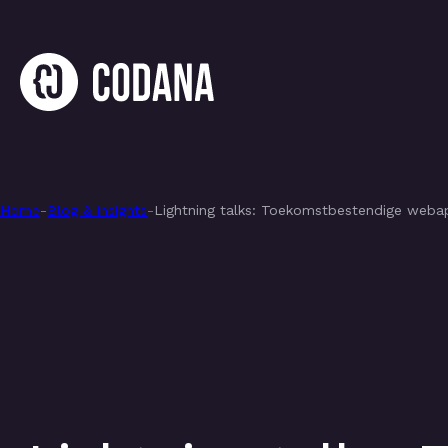
Home
-
Blog & insights
-
Lightning talks: Toekomstbestendige webap