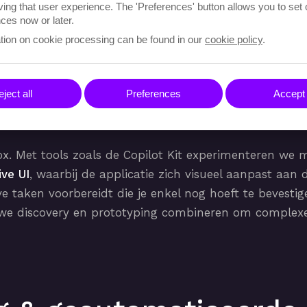
ving that user experience. The 'Preferences' button allows you to set
d zijn, maar ook draaien op de meest betrouwbare en v
ces now or later.
tion on cookie processing can be found in our
cookie policy
.
ject all
Preferences
Accept 
AI-agents in de front
box. Met tools zoals de Copilot Kit experimenteren we m
ive UI
, waarbij de applicatie zich visueel aanpast aan
eve taken voorbereidt die je enkel nog hoeft te beve
n we discovery en prototyping combineren om complexe