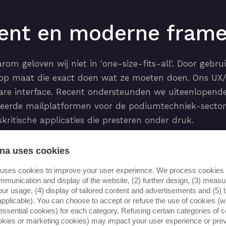
ent en moderne fram
rom geloven wij niet in 'one-size-fits-all'. Door ge
op maat die exact doen wat ze moeten doen. Ons UX/U
are interface. Recent ondersteunden we uiteenlopende 
liseerde mailplatformen voor de podiumtechniek-secto
fskritische applicaties die presteren onder druk.
na uses cookies
 uses cookies to improve your user experience. We process cookies f
mmunication and display of the website, (2) further design, (3) mea
ificering
our usage, (4) display of tailored content and advertisements and (5) t
applicable). You can choose to accept or refuse the use of cookies (wi
essential cookies) for each category. Refusing certain categories of c
ookies or marketing cookies) may impact your user experience or pre
expert te verstevigen, investeert ons team volop in
G