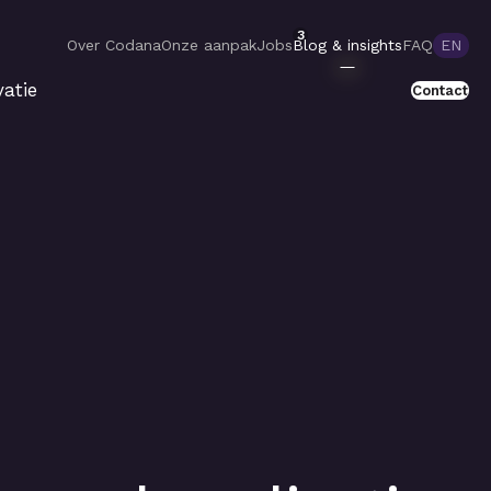
3
Over Codana
Onze aanpak
Jobs
Blog & insights
FAQ
EN
atie
Contact