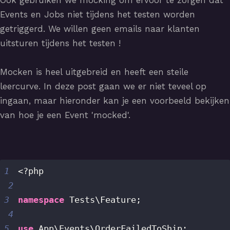
Events en Jobs niet tijdens het testen worden
getriggerd. We willen geen emails naar klanten
uitsturen tijdens het testen !
Mocken is heel uitgebreid en heeft een steile
leercurve. In deze post gaan we er niet teveel op
ingaan, maar hieronder kan je een voorbeeld bekijken
van hoe je een Event 'mocked'.
1
<?php
2
3
namespace
Tests
\
Feature
;
4
5
use
App
\
Events
\
OrderFailedToShip
;