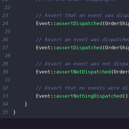
22
23
// Assert that an event was disp
24
Event
::
assertDispatched
(
OrderShi
25
26
// Assert an event was dispatche
27
Event
::
assertDispatched
(
OrderShi
28
29
// Assert an event was not dispa
30
Event
::
assertNotDispatched
(
Order
31
32
// Assert that no events were di
33
Event
::
assertNothingDispatched
(
)
34
}
35
}