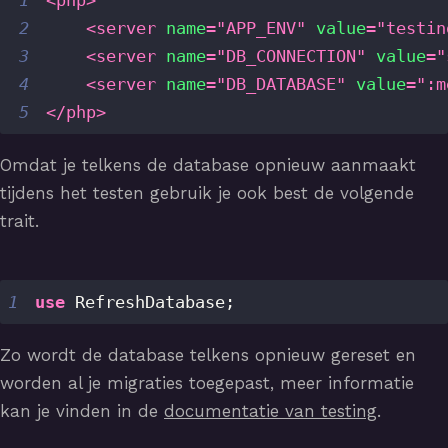
2
<
server
name
=
"
APP_ENV
"
value
=
"
testin
3
<
server
name
=
"
DB_CONNECTION
"
value
=
"
4
<
server
name
=
"
DB_DATABASE
"
value
=
"
:m
5
</
php
>
Omdat je telkens de database opnieuw aanmaakt
tijdens het testen gebruik je ook best de volgende
trait.
1
use
RefreshDatabase
;
Zo wordt de database telkens opnieuw gereset en
worden al je migraties toegepast, meer informatie
kan je vinden in de
documentatie van testing
.