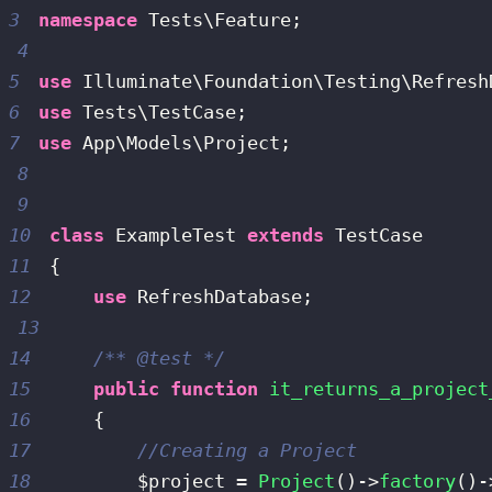
3
namespace
Tests
\
Feature
;
4
5
use
Illuminate
\
Foundation
\
Testing
\
Refresh
6
use
Tests
\
TestCase
;
7
use
App
\
Models
\
Project
;
8
9
10
class
ExampleTest
extends
TestCase
11
{
12
use
RefreshDatabase
;
13
14
/** @test */
15
public
function
it_returns_a_project
16
{
17
//Creating a Project
18
$project
=
Project
(
)
->
factory
(
)
-