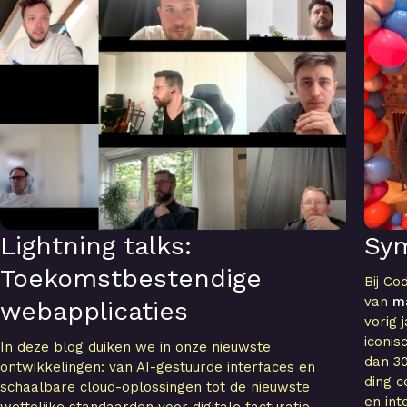
Lightning talks:
Sy
Toekomstbestendige
Bij Co
van
m
webapplicaties
vorig 
iconi
In deze blog duiken we in onze nieuwste
dan 30
ontwikkelingen: van AI-gestuurde interfaces en
ding c
schaalbare cloud-oplossingen tot de nieuwste
en int
wettelijke standaarden voor digitale facturatie.