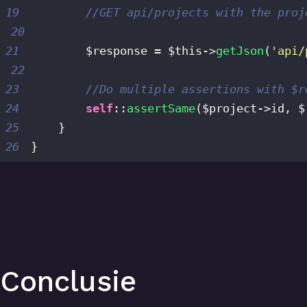
19
//GET api/projects with the proj
20
21
$response
=
$this
->
getJson
(
'api/
22
23
//Do multiple assertions with $r
24
self
::
assertSame
(
$project
->
id
,
$
25
}
26
}
Conclusie