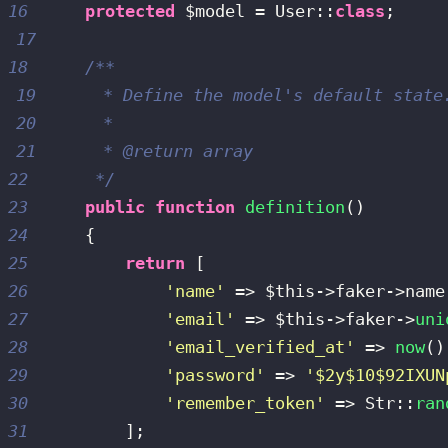
16
protected
$model
=
User
::
class
;
17
18
19
20
21
22
     */
23
public
function
definition
(
)
24
{
25
return
[
26
'name'
=>
$this
->
faker
->
name
27
'email'
=>
$this
->
faker
->
uni
28
'email_verified_at'
=>
now
(
)
29
'password'
=>
'$2y$10$92IXUN
30
'remember_token'
=>
Str
::
ran
31
]
;