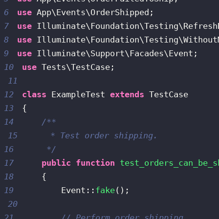
6
use
App
\
Events
\
OrderShipped
;
7
use
Illuminate
\
Foundation
\
Testing
\
Refresh
8
use
Illuminate
\
Foundation
\
Testing
\
Without
9
use
Illuminate
\
Support
\
Facades
\
Event
;
10
use
Tests
\
TestCase
;
11
12
class
ExampleTest
extends
TestCase
13
{
14
15
16
     */
17
public
function
test_orders_can_be_s
18
{
19
Event
::
fake
(
)
;
20
21
// Perform order shipping...