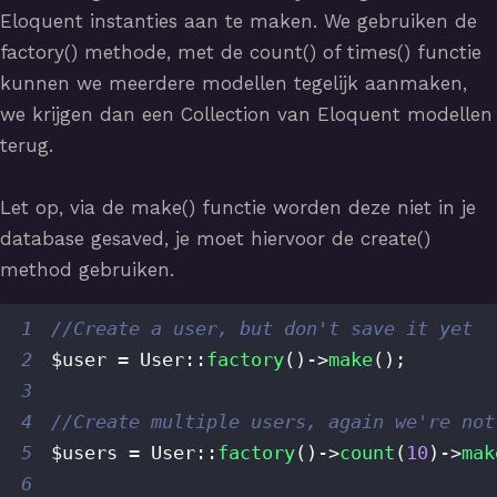
Eloquent instanties aan te maken. We gebruiken de
factory() methode, met de count() of times() functie
kunnen we meerdere modellen tegelijk aanmaken,
we krijgen dan een Collection van Eloquent modellen
terug.
Let op, via de make() functie worden deze niet in je
database gesaved, je moet hiervoor de create()
method gebruiken.
1
//Create a user, but don't save it yet
2
$user
=
User
::
factory
(
)
->
make
(
)
;
3
4
//Create multiple users, again we're not
5
$users
=
User
::
factory
(
)
->
count
(
10
)
->
mak
6