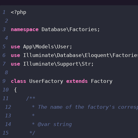
1
<?php
2
3
namespace
Database
\
Factories
;
4
5
use
App
\
Models
\
User
;
6
use
Illuminate
\
Database
\
Eloquent
\
Factorie
7
use
Illuminate
\
Support
\
Str
;
8
9
class
UserFactory
extends
Factory
10
{
11
12
13
14
15
     */