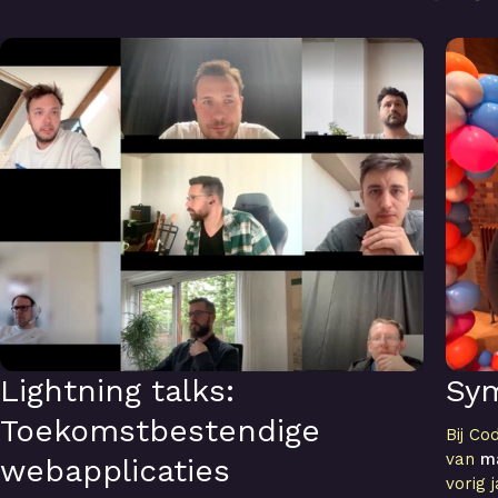
Lightning talks: Toekomstbestendige webapplicaties
Symfo
Lightning talks:
Sy
Toekomstbestendige
Bij Co
van
m
webapplicaties
vorig 