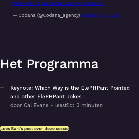
#PHPBNL20
pic.twitter.com/PQFDfa6x1J
— Codana (@Codana_agency)
January 27, 2020
Het Programma
Keynote: Which Way is the ElePHPant Pointed
and other ElePHPant Jokes
door Cal Evans - leestijd: 3 minuten
Lees Bart's post over deze sessie