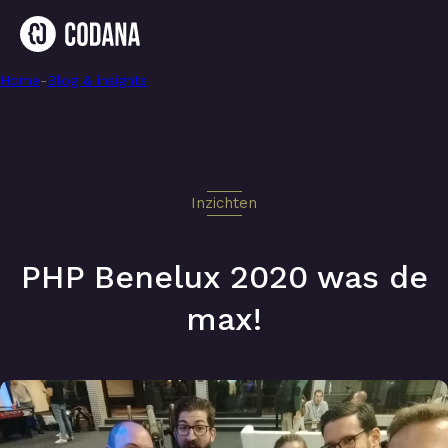
Home
-
PHP Benelux 2020 was de max!
-
Blog & insights
Inzichten
PHP Benelux 2020 was de
max!