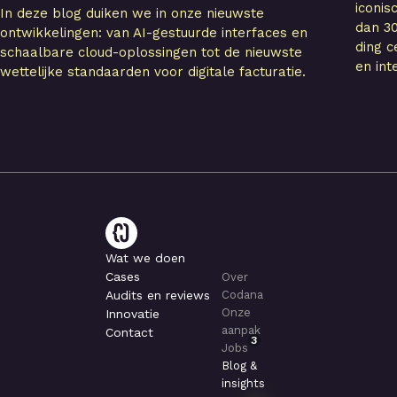
iconi
In deze blog duiken we in onze nieuwste
dan 30
ontwikkelingen: van AI-gestuurde interfaces en
ding c
schaalbare cloud-oplossingen tot de nieuwste
en int
wettelijke standaarden voor digitale facturatie.
Wat we doen
Cases
Over
Audits en reviews
Codana
Onze
Innovatie
aanpak
Contact
3
Jobs
Blog &
insights