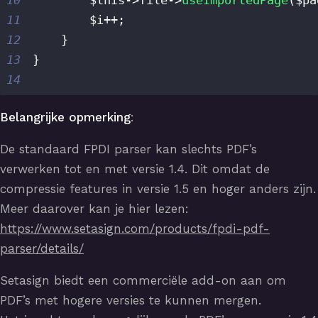
10
$this
->
file
->
useImportedPage
(
$pa
11
$i
++
;
12
}
13
}
14
Belangrijke opmerking
:
De standaard FPDI parser kan slechts PDF’s
verwerken tot en met versie 1.4. Dit omdat de
compressie features in versie 1.5 en hoger anders zijn.
Meer daarover kan je hier lezen:
https://www.setasign.com/products/fpdi-pdf-
parser/details/
Setasign biedt een commerciële add-on aan om
PDF’s met hogere versies te kunnen mergen.