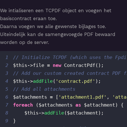
We intialiseren een TCPDF object en voegen het
basiscontract eraan toe.
Daarna voegen we alle gewenste bijlages toe.
Uiteindelijk kan de samengevoegde PDF bewaard
worden op de server.
1
// Initialize TCPDF (which uses the Fpdi
2
$this
->
file
=
new
ContractPdf
(
)
;
3
// Add our custom created contract PDF f
4
$this
->
addFile
(
'contract.pdf'
)
;
5
// Add all attachments
6
$attachments
=
[
'attachment1.pdf'
,
'atta
7
foreach
(
$attachments
as
$attachment
)
{
8
$this
->
addFile
(
$attachment
)
;
9
}