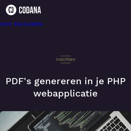
Home
-
PDF's genereren in je PHP webapplicatie
-
Blog & insights
Inzichten
PDF's genereren in je PHP
webapplicatie