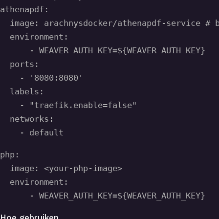
athenapdf:

  image: arachnysdocker/athenapdf-service # b
  environment:

      - WEAVER_AUTH_KEY=${WEAVER_AUTH_KEY}

  ports:

    - '8080:8080'

  labels:

    - "traefik.enable=false"

  networks:

php:

  image: <your-php-image>

  environment:

Hoe gebruiken