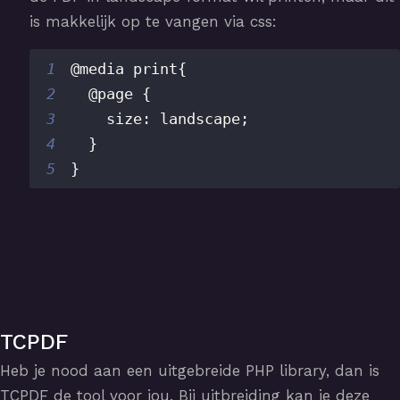
is makkelijk op te vangen via css:
1
@media
 print
{
2
@page
{
3
size
:
 landscape
;
4
}
5
}
TCPDF
Heb je nood aan een uitgebreide PHP library, dan is
TCPDF
de tool voor jou. Bij uitbreiding kan je deze