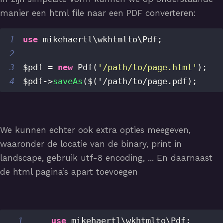
manier een html file naar een PDF converteren:
1
use
mikehaertl
\
wkhtmlto
\
Pdf
;
2
3
$pdf
=
new
Pdf
(
'/path/to/page.html'
)
;
4
$pdf
->
saveAs
(
$
(
'
/
path
/
to
/
page
.
pdf
)
;
We kunnen echter ook extra opties meegeven,
waaronder de locatie van de binary, print in
landscape, gebruik utf-8 encoding, ... En daarnaast
de html pagina’s apart toevoegen
1
use
mikehaertl
\
wkhtmlto
\
Pdf
;