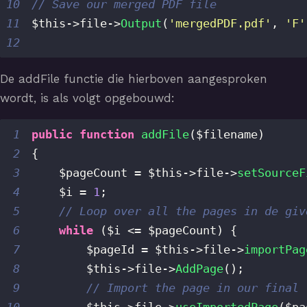
10
// Save our merged PDF file
11
$this
->
file
->
Output
(
'mergedPDF.pdf'
,
'F'
12
De addFile functie die hierboven aangesproken
wordt, is als volgt opgebouwd:
1
public
function
addFile
(
$filename
)
2
{
3
$pageCount
=
$this
->
file
->
setSourceF
4
$i
=
1
;
5
// Loop over all the pages in de giv
6
while
(
$i
<=
$pageCount
)
{
7
$pageId
=
$this
->
file
->
importPag
8
$this
->
file
->
AddPage
(
)
;
9
// Import the page in our final 