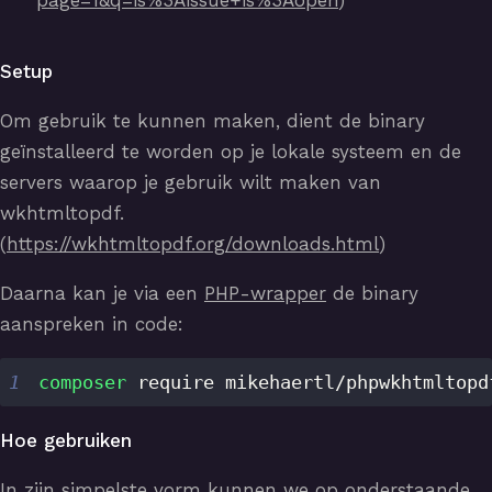
page=1&q=is%3Aissue+is%3Aopen
)
Setup
Om gebruik te kunnen maken, dient de binary
geïnstalleerd te worden op je lokale systeem en de
servers waarop je gebruik wilt maken van
wkhtmltopdf.
(
https://wkhtmltopdf.org/downloads.html
)
Daarna kan je via een
PHP-wrapper
de binary
aanspreken in code:
1
composer
 require mikehaertl/phpwkhtmltopd
Hoe gebruiken
In zijn simpelste vorm kunnen we op onderstaande