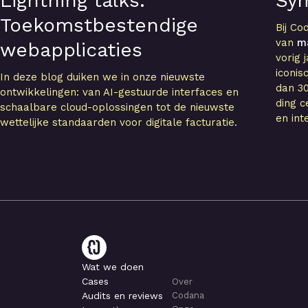
Lightning talks:
Sy
Toekomstbestendige
Bij Co
van
m
webapplicaties
vorig 
iconi
In deze blog duiken we in onze nieuwste
dan 30
ontwikkelingen: van AI-gestuurde interfaces en
ding c
schaalbare cloud-oplossingen tot de nieuwste
en int
wettelijke standaarden voor digitale facturatie.
Wat we doen
Cases
Over
Audits en reviews
Codana