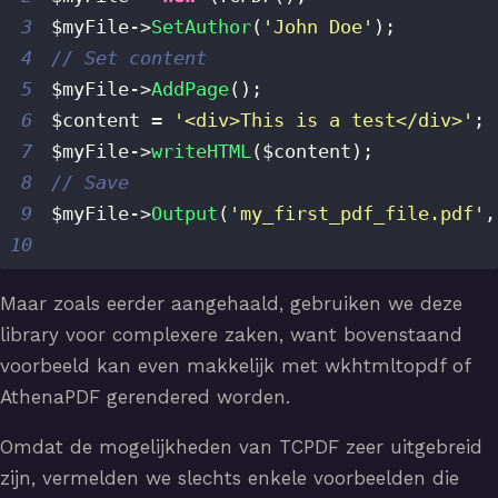
3
$myFile
->
SetAuthor
(
'John Doe'
)
;
4
// Set content
5
$myFile
->
AddPage
(
)
;
6
$content
=
'<div>This is a test</div>'
;
7
$myFile
->
writeHTML
(
$content
)
;
8
// Save
9
$myFile
->
Output
(
'my_first_pdf_file.pdf'
,
10
Maar zoals eerder aangehaald, gebruiken we deze
library voor complexere zaken, want bovenstaand
voorbeeld kan even makkelijk met wkhtmltopdf of
AthenaPDF gerendered worden.
Omdat de mogelijkheden van TCPDF zeer uitgebreid
zijn, vermelden we slechts enkele voorbeelden die