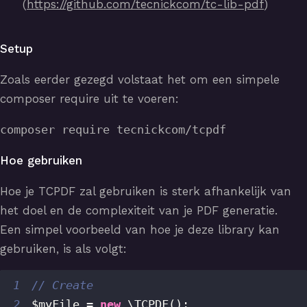
(
https://github.com/tecnickcom/tc-lib-pdf
)
Setup
Zoals eerder gezegd volstaat het om een simpele
composer require uit te voeren:
composer require tecnickcom/tcpdf
Hoe gebruiken
Hoe je TCPDF zal gebruiken is sterk afhankelijk van
het doel en de complexiteit van je PDF generatie.
Een simpel voorbeeld van hoe je deze library kan
gebruiken, is als volgt:
1
// Create
2
$myFile
=
new
\
TCPDF
(
)
;