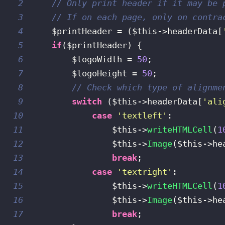
2
// Only print header if it may be 
3
// If on each page, only on contra
4
$printHeader
=
(
$this
->
headerData
[
5
if
(
$printHeader
)
{
6
$logoWidth
=
50
;
7
$logoHeight
=
50
;
8
// Check which type of alignme
9
switch
(
$this
->
headerData
[
'ali
10
case
'textleft'
:
11
$this
->
writeHTMLCell
(
1
12
$this
->
Image
(
$this
->
he
13
break
;
14
case
'textright'
:
15
$this
->
writeHTMLCell
(
1
16
$this
->
Image
(
$this
->
he
17
break
;