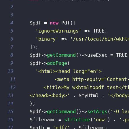
2
3
4
$pdf
=
new
Pdf
(
[
5
'ignoreWarnings'
=>
TRUE
,
6
'binary'
=>
'/usr/local/bin/wkht
7
]
)
;
8
$pdf
->
getCommand
(
)
->
useExec
=
TRUE
9
$pdf
->
addPage
(
10
11
12
13
    </head><body>'
.
$myHtml
.
'</body
14
)
;
15
$pdf
->
getCommand
(
)
->
setArgs
(
'-O la
16
$filename
=
strtotime
(
'now'
)
.
'.p
17
$path
=
'pdf/'
.
$filename
;