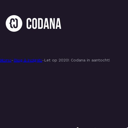
Home
-
Blog & insights
-
Let op 2020! Codana in aantocht!