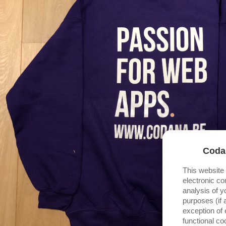
Coda
This website
electronic co
analysis of y
purposes (if 
exception of 
functional c