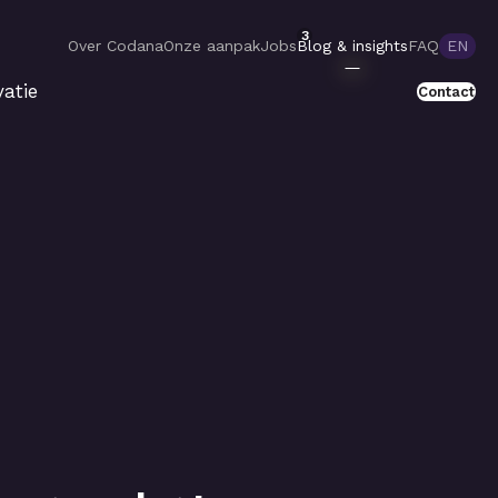
3
Over Codana
Onze aanpak
Jobs
Blog & insights
FAQ
EN
atie
Contact