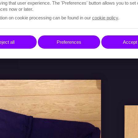
ving that user experience. The 'Preferences' button allows you to set
ces now or later.
tion on cookie processing can be found in our
cookie policy
.
ject all
Preferences
Accept 