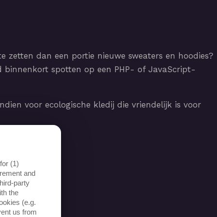
 te zetten dan een portie nieuwe sweaters en hoodies?
 binnenkort spotten op een PHP- of JavaScript-
ien voor ecologische kledij die vriendelijk is voor
or (1)
surement and
hird-party
th the
ookies (e.g.
vent us from