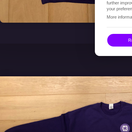
further impro
your preferen
More informa
Re