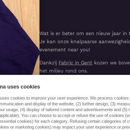
Wat is er beter om een nieuw jaar in
Je kan onze knalpaarse aanwezigheid
evenement near you!
Dankzij
Fabric in Gent
kozen we bovend
het milieu rond ons.
na uses cookies
 uses cookies to improve your user experience. We process cookies f
mmunication and display of the website, (2) further design, (3) mea
our usage, (4) display of tailored content and advertisements and (5) t
applicable). You can choose to accept or refuse the use of cookies (wi
essential cookies) for each category. Refusing certain categories of c
ookies or marketing cookies) may impact your user experience or pre