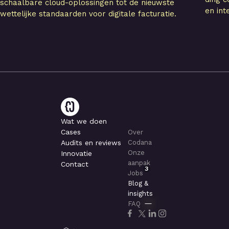
schaalbare cloud-oplossingen tot de nieuwste
en int
wettelijke standaarden voor digitale facturatie.
Wat we doen
Cases
Over
Audits en reviews
Codana
Onze
Innovatie
aanpak
Contact
3
Jobs
Blog &
insights
FAQ