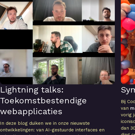
Lightning talks:
Sy
Toekomstbestendige
Bij Co
van
m
webapplicaties
vorig 
iconi
In deze blog duiken we in onze nieuwste
dan 30
ontwikkelingen: van AI-gestuurde interfaces en
ding c