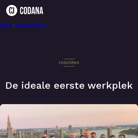
Home
-
De ideale eerste werkplek
-
Blog & insights
Inzichten
De ideale eerste werkplek