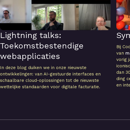
Lightning talks:
Sy
Toekomstbestendige
Bij Co
van
m
webapplicaties
vorig 
iconi
In deze blog duiken we in onze nieuwste
dan 30
ontwikkelingen: van AI-gestuurde interfaces en
ding c
schaalbare cloud-oplossingen tot de nieuwste
en int
wettelijke standaarden voor digitale facturatie.