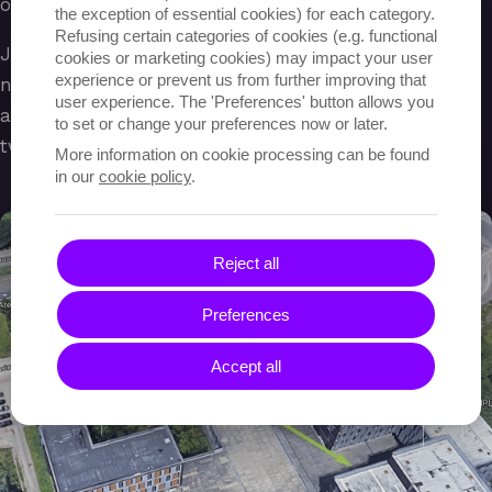
onze bezoekers voorzien.
the exception of essential cookies) for each category.
Refusing certain categories of cookies (e.g. functional
Je vindt ons aan de Gaston Geenslaan, op het
cookies or marketing cookies) may impact your user
experience or prevent us from further improving that
nummer 11. Aan de ingang van het gebouw kan je
user experience. The 'Preferences' button allows you
aanbellen bij 'Cronos'. Je kan ons terugvinden op de
to set or change your preferences now or later.
tweede verdieping.
More information on cookie processing can be found
in our
cookie policy
.
Reject all
Preferences
Accept all