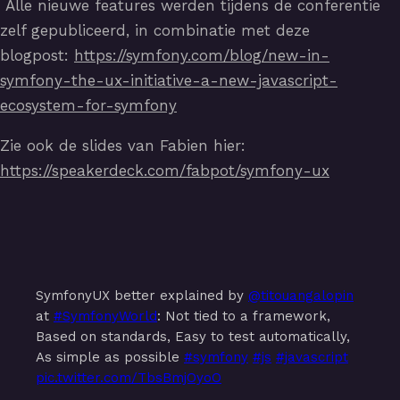
Alle nieuwe features werden tijdens de conferentie
zelf gepubliceerd, in combinatie met deze
blogpost:
https://symfony.com/blog/new-in-
symfony-the-ux-initiative-a-new-javascript-
ecosystem-for-symfony
Zie ook de slides van Fabien hier:
https://speakerdeck.com/fabpot/symfony-ux
SymfonyUX better explained by
@titouangalopin
at
#SymfonyWorld
: Not tied to a framework,
Based on standards, Easy to test automatically,
As simple as possible
#symfony
#js
#javascript
pic.twitter.com/TbsBmjOyoO