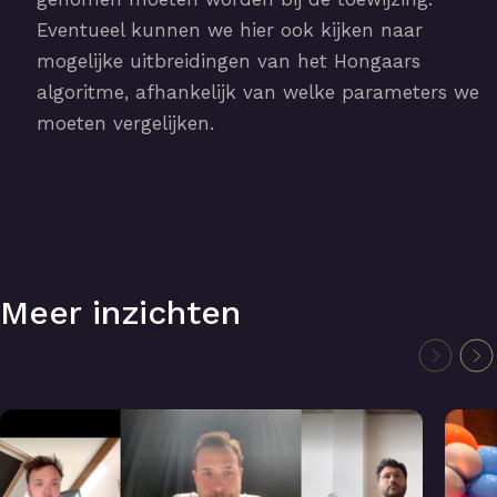
Eventueel kunnen we hier ook kijken naar
mogelijke uitbreidingen van het Hongaars
algoritme, afhankelijk van welke parameters we
moeten vergelijken.
Meer inzichten
Lightning talks: Toekomstbestendige webapplicaties
Symfo