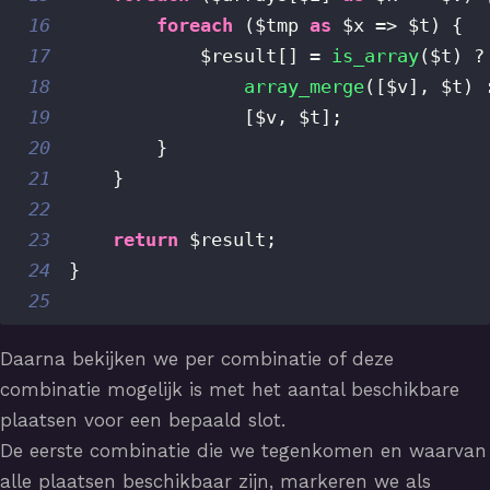
16
foreach
(
$tmp
as
$x
=>
$t
)
{
17
$result
[
]
=
is_array
(
$t
)
?
18
array_merge
(
[
$v
]
,
$t
)
19
[
$v
,
$t
]
;
20
}
21
}
22
23
return
$result
;
24
}
25
Daarna bekijken we per combinatie of deze
combinatie mogelijk is met het aantal beschikbare
plaatsen voor een bepaald slot.
De eerste combinatie die we tegenkomen en waarvan
alle plaatsen beschikbaar zijn, markeren we als