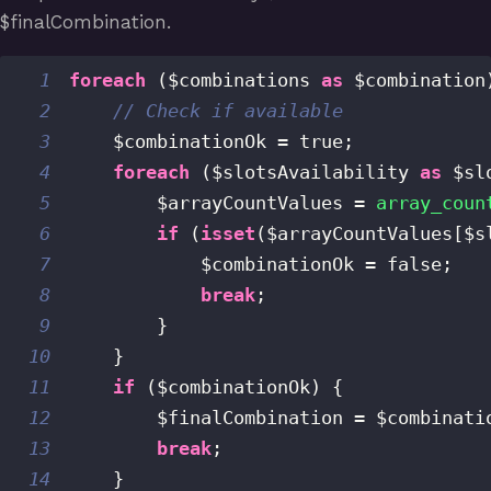
$finalCombination.
1
foreach
(
$combinations
as
$combination
2
// Check if available
3
$combinationOk
=
true
;
4
foreach
(
$slotsAvailability
as
$sl
5
$arrayCountValues
=
array_coun
6
if
(
isset
(
$arrayCountValues
[
$s
7
$combinationOk
=
false
;
8
break
;
9
}
10
}
11
if
(
$combinationOk
)
{
12
$finalCombination
=
$combinati
13
break
;
14
}