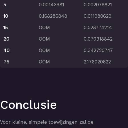
5
0.00143981
0.002079821
10
0.168286848
0.011980629
15
OOM
0.028774214
20
OOM
0.070318842
40
OOM
0.342720747
75
OOM
2.176020622
Conclusie
Voor kleine, simpele toewijzingen zal de