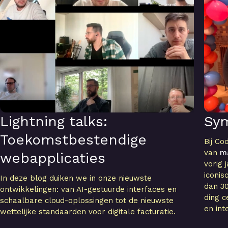
Lightning talks:
Sy
Toekomstbestendige
Bij Co
van
m
webapplicaties
vorig 
iconi
In deze blog duiken we in onze nieuwste
dan 30
ontwikkelingen: van AI-gestuurde interfaces en
ding c
schaalbare cloud-oplossingen tot de nieuwste
en int
wettelijke standaarden voor digitale facturatie.