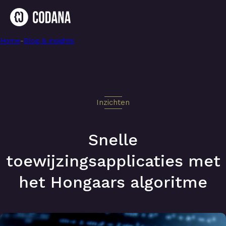
Home
-
Snelle toewijzingsapplicaties met het Hongaars algoritme
-
Blog & insights
Inzichten
Snelle
toewijzingsapplicaties met
het Hongaars algoritme