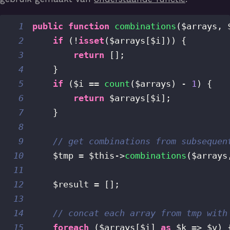
1
public
function
combinations
(
$arrays
,
2
if
(
!
isset
(
$arrays
[
$i
]
)
)
{
3
return
[
]
;
4
}
5
if
(
$i
==
count
(
$arrays
)
-
1
)
{
6
return
$arrays
[
$i
]
;
7
}
8
9
// get combinations from subsequen
10
$tmp
=
$this
->
combinations
(
$arrays
11
12
$result
=
[
]
;
13
14
// concat each array from tmp with
15
foreach
(
$arrays
[
$i
]
as
$k
=>
$v
)