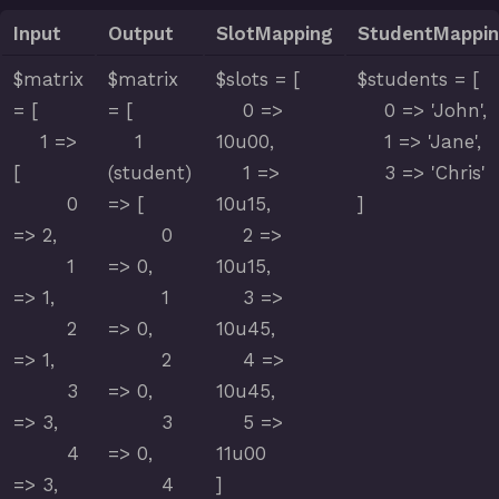
Input
Output
SlotMapping
StudentMappi
$matrix
$matrix
$slots = [
$students = [
= [
= [
0 =>
0 => 'John',
1 =>
1
10u00,
1 => 'Jane',
[
(student)
1 =>
3 => 'Chris'
0
=> [
10u15,
]
=> 2,
0
2 =>
1
=> 0,
10u15,
=> 1,
1
3 =>
2
=> 0,
10u45,
=> 1,
2
4 =>
3
=> 0,
10u45,
=> 3,
3
5 =>
4
=> 0,
11u00
=> 3,
4
]