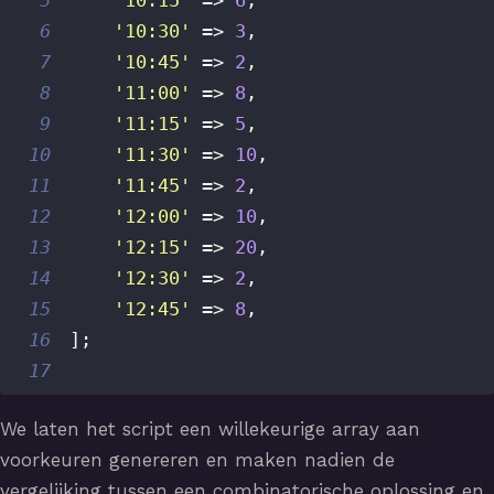
5
'10:15'
=>
6
,
6
'10:30'
=>
3
,
7
'10:45'
=>
2
,
8
'11:00'
=>
8
,
9
'11:15'
=>
5
,
10
'11:30'
=>
10
,
11
'11:45'
=>
2
,
12
'12:00'
=>
10
,
13
'12:15'
=>
20
,
14
'12:30'
=>
2
,
15
'12:45'
=>
8
,
16
]
;
17
We laten het script een willekeurige array aan
voorkeuren genereren en maken nadien de
vergelijking tussen een combinatorische oplossing en