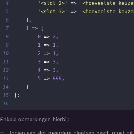
4
'<slot_2>'
=>
'<hoeveelste keuze
5
'<slot_3>'
=>
'<hoeveelste keuze
6
]
,
7
1
=>
[
8
0
=>
2
,
9
1
=>
1
,
10
2
=>
1
,
11
3
=>
3
,
12
4
=>
3
,
13
5
=>
999
,
14
]
15
]
;
16
Enkele opmerkingen hierbij:
Indien een slot meerdere plaatsen heeft, moet dit