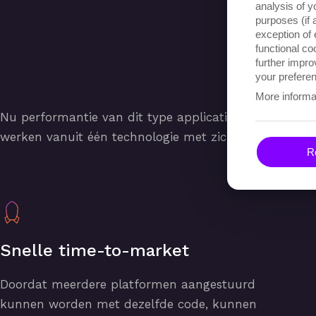
analysis of y
purposes (if 
exception of 
functional c
further impro
your preferen
More informa
Nu performantie van dit type applicaties geen probl
werken vanuit één technologie met zich meebrengt.
Re
Snelle time-to-market
Doordat meerdere platformen aangestuurd
kunnen worden met dezelfde code, kunnen