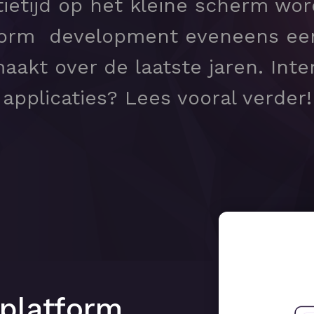
etijd op het kleine scherm wor
orm development eveneens een d
aakt over de laatste jaren. Inte
applicaties? Lees vooral verder!
platform