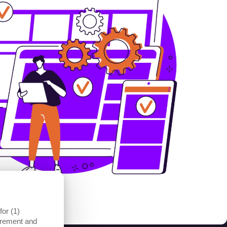
or (1)
surement and