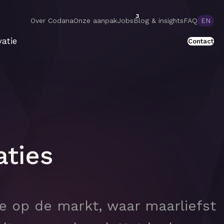
3
Over Codana
Onze aanpak
Jobs
Blog & insights
FAQ
EN
atie
Contact
aties
 op de markt, waar maarliefst