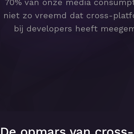
70% van onze media consumpti
niet zo vreemd dat cross-platf
bij developers heeft meegem
De opmars van cross-