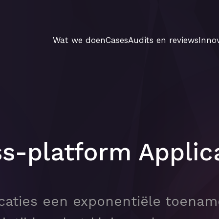
Wat we doen
Cases
Audits en reviews
Innov
s-platform Applic
caties een exponentiële toename