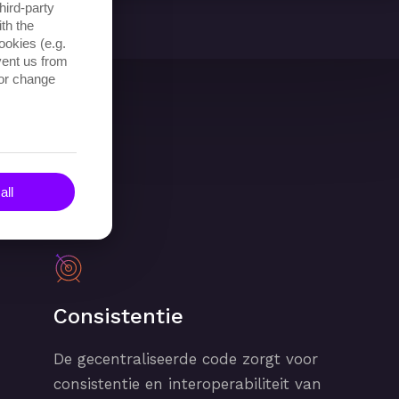
hird-party
th the
ookies (e.g.
vent us from
 or change
rdelen die
all
Consistentie
De gecentraliseerde code zorgt voor
consistentie en interoperabiliteit van