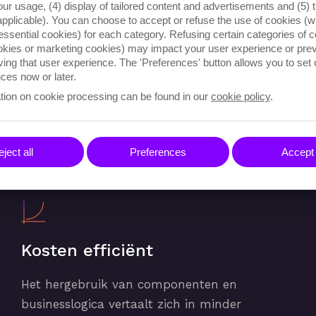
our usage, (4) display of tailored content and advertisements and (5) t
applicable). You can choose to accept or refuse the use of cookies (wi
essential cookies) for each category. Refusing certain categories of c
ookies or marketing cookies) may impact your user experience or pre
ving that user experience. The 'Preferences' button allows you to set
ces now or later.
tion on cookie processing can be found in our
cookie policy
.
eem meer vormt, kunnen we kijken naar de andere voo
ject all
Preferences
Accept 
Kosten efficiënt
Het hergebruik van componenten en
businesslogica vertaalt zich in minder