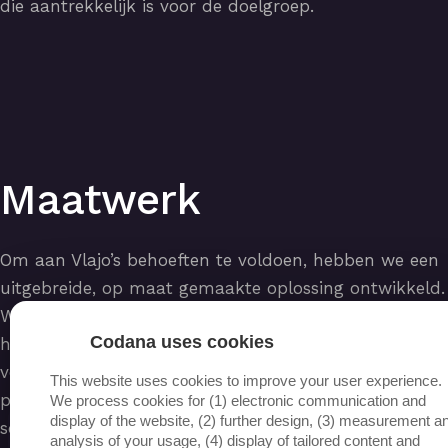
die aantrekkelijk is voor de doelgroep.
Maatwerk
Om aan Vlajo’s behoeften te voldoen, hebben we een
uitgebreide, op maat gemaakte oplossing ontwikkeld.
We begonnen met een grondige analyse van de
Codana uses cookies
huidige processen, gevolgd door een intensief
voortraject om de specifieke eisen van alle betrokken
This website uses cookies to improve your user experience.
partijen vast te leggen. Dit vormde de basis voor een
We process cookies for (1) electronic communication and
display of the website, (2) further design, (3) measurement a
software-oplossing die naadloos aansloot op hun
analysis of your usage, (4) display of tailored content and