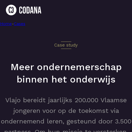
Home
-
Meer ondernemerschap binnen het onderwijs
-
Cases
Case study
Meer ondernemerschap
binnen het onderwijs
Vlajo bereidt jaarlijks 200.000 Vlaamse
jongeren voor op de toekomst via
ondernemend leren, gesteund door 3.500
partners. Om hun missie te versterken,