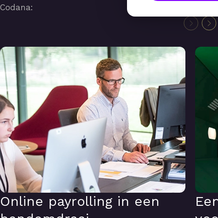
Codana:
Online payrolling in een handomdraai
Een sc
Online payrolling in een
Een