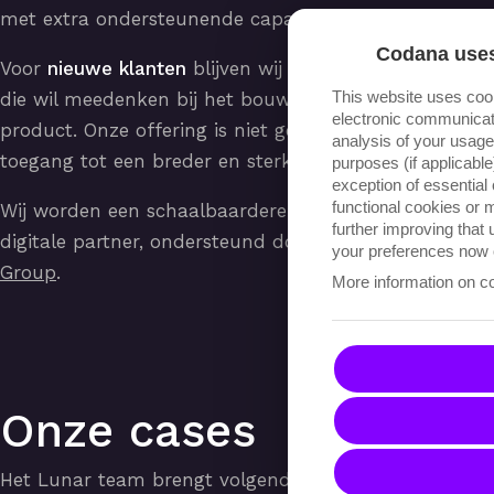
met extra ondersteunende capaciteit.
Codana uses
Voor
nieuwe klanten
blijven wij nog steeds de partner
This website uses coo
die wil meedenken bij het bouwen van jouw digitaal
electronic communicati
product. Onze offering is niet gewijzigd, én je krijgt
analysis of your usage,
toegang tot een breder en sterker serviceaanbod.
purposes (if applicabl
exception of essential
functional cookies or
Wij worden een schaalbaardere en krachtigere
further improving that
digitale partner, ondersteund door
The Digitals
your preferences now o
Group
.
More information on c
Onze cases
Het Lunar team brengt volgende expertise binnen bij