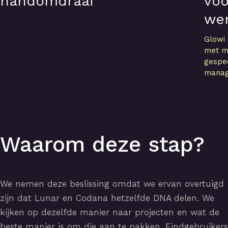
handomdraai
voo
wer
Glowi 
met m
gespec
manag
Waarom deze stap?
We nemen deze beslissing omdat we ervan overtuigd
zijn dat Lunar en Codana hetzelfde DNA delen. We
kijken op dezelfde manier naar projecten en wat de
beste manier is om die aan te pakken. Eindgebruikers